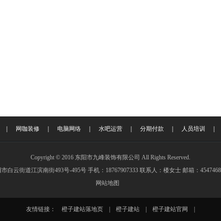
｜
网咖装修
｜
电脑网络
｜
水吧运营
｜
分期付款
｜
人员培训
Copyright © 2016 东阳市九峰装饰有限公司 All Rights Reserved.
白云街道江滨南街493号-495号 手机：18767907333 联系人：楼女士 邮箱：454746892
网站地图
友情链接：
橙子建站落地页
|
橙子建站
|
橙子建站官网
|