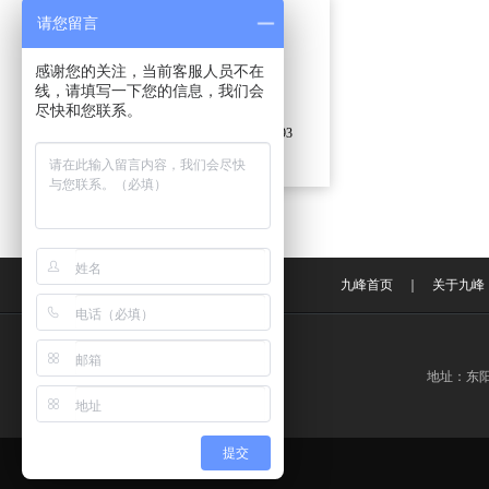
东阳市九峰装饰有限公司
请您留言
联系人：楼女士
感谢您的关注，当前客服人员不在
手机：18767907333
线，请填写一下您的信息，我们会
邮箱：
454746892@qq.com
尽快和您联系。
地址：东阳市白云街道江滨南街493
号-495号
九峰首页
｜
关于九峰
地址：东阳市
提交