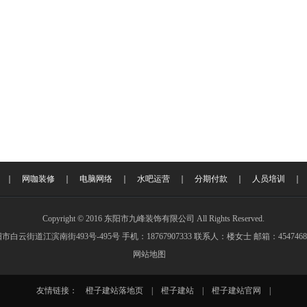
｜
网咖装修
｜
电脑网络
｜
水吧运营
｜
分期付款
｜
人员培训
Copyright © 2016 东阳市九峰装饰有限公司 All Rights Reserved.
白云街道江滨南街493号-495号 手机：18767907333 联系人：楼女士 邮箱：454746892
网站地图
友情链接：
橙子建站落地页
|
橙子建站
|
橙子建站官网
|