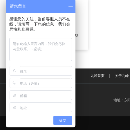
东阳市九峰装饰有限公司
请您留言
联系人：楼女士
感谢您的关注，当前客服人员不在
手机：18767907333
线，请填写一下您的信息，我们会
邮箱：
454746892@qq.com
尽快和您联系。
地址：东阳市白云街道江滨南街493
号-495号
九峰首页
｜
关于九峰
地址：东阳市
提交